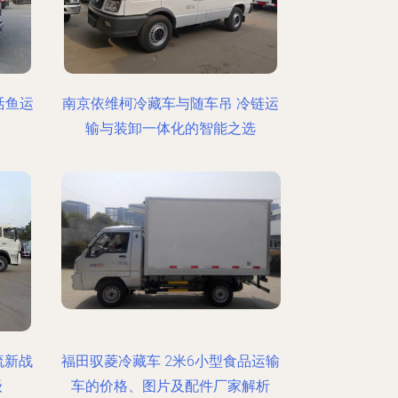
活鱼运
南京依维柯冷藏车与随车吊 冷链运
输与装卸一体化的智能之选
流新战
福田驭菱冷藏车 2米6小型食品运输
级
车的价格、图片及配件厂家解析