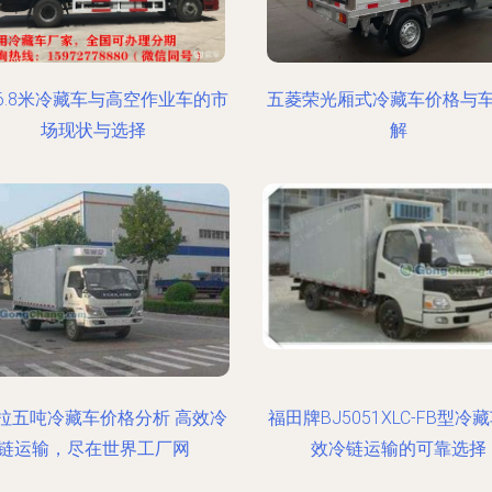
6.8米冷藏车与高空作业车的市
五菱荣光厢式冷藏车价格与
场现状与选择
解
拉五吨冷藏车价格分析 高效冷
福田牌BJ5051XLC-FB型冷藏
链运输，尽在世界工厂网
效冷链运输的可靠选择