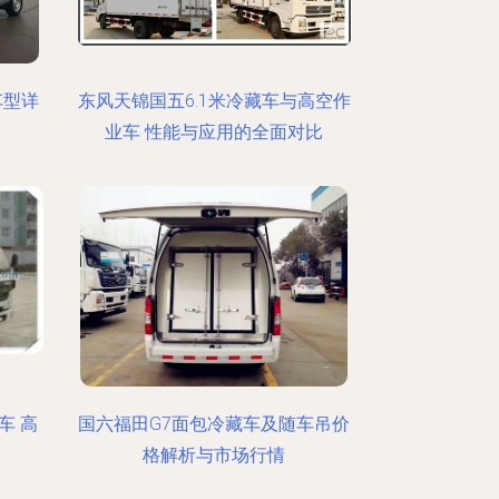
车型详
东风天锦国五6.1米冷藏车与高空作
业车 性能与应用的全面对比
车 高
国六福田G7面包冷藏车及随车吊价
格解析与市场行情