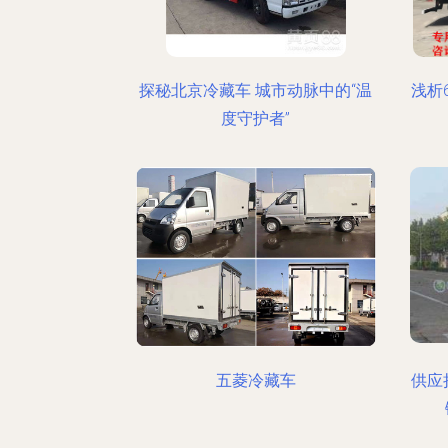
探秘北京冷藏车 城市动脉中的“温
浅析
度守护者”
五菱冷藏车
供应