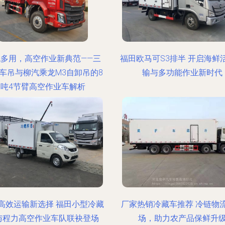
机多用，高空作业新典范——三
福田欧马可S3排半 开启海鲜
车吊与柳汽乘龙M3自卸吊的8
输与多功能作业新时代
吨4节臂高空作业车解析
高效运输新选择 福田小型冷藏
厂家热销冷藏车推荐 冷链物
与程力高空作业车队联袂登场
场，助力农产品保鲜升