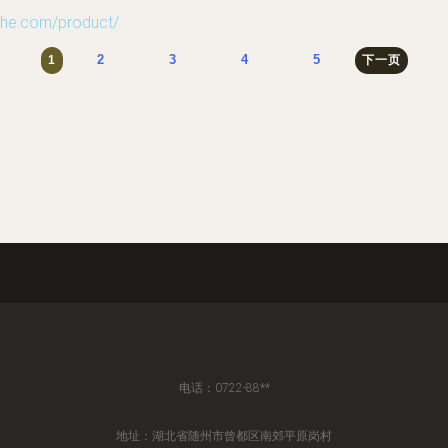
.com/product/
2
3
4
5
1
下一页
电话：0722-88**
地址：湖北省随州市曾都区南郊平原岗村