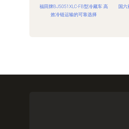
福田牌BJ5051XLC-FB型冷藏车 高
国六
效冷链运输的可靠选择