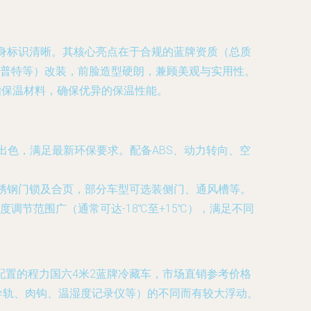
身标识清晰。其核心亮点在于合规的蓝牌资质（总质
风凯普特等）改装，前脸造型硬朗，兼顾美观与实用性。
酯保温材料，确保优异的保温性能。
性出色，满足最新环保要求。配备ABS、动力转向、空
条、不锈钢门锁及合页，部分车型可选装侧门、通风槽等。
节范围广（通常可达-18℃至+15℃），满足不同
置的程力国六4米2蓝牌冷藏车，市场直销参考价格
导轨、肉钩、温湿度记录仪等）的不同而有较大浮动。