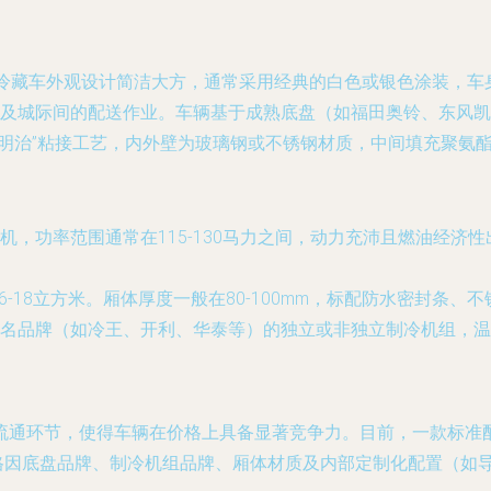
牌冷藏车外观设计简洁大方，通常采用经典的白色或银色涂装，车
合城市及城际间的配送作业。车辆基于成熟底盘（如福田奥铃、东
三明治”粘接工艺，内外壁为玻璃钢或不锈钢材质，中间填充聚氨
，功率范围通常在115-130马力之间，动力充沛且燃油经济
16-18立方米。厢体厚度一般在80-100mm，标配防水密封
名品牌（如冷王、开利、华泰等）的独立或非独立制冷机组，温度调
流通环节，使得车辆在价格上具备显著竞争力。目前，一款标准配
格因底盘品牌、制冷机组品牌、厢体材质及内部定制化配置（如