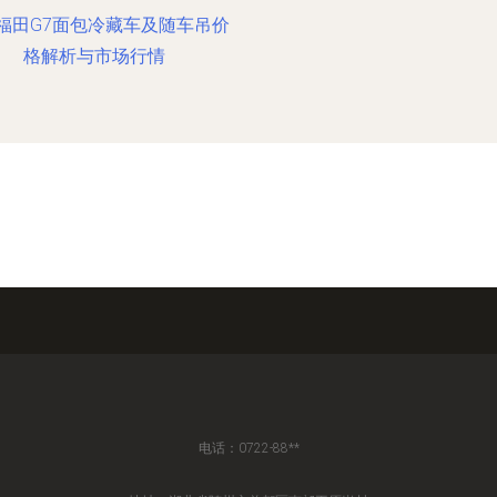
福田G7面包冷藏车及随车吊价
格解析与市场行情
电话：0722-88**