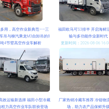
机多用，高空作业新典范——三
福田欧马可S3排半 开启海鲜
车吊与柳汽乘龙M3自卸吊的8
输与多功能作业新时代
吨4节臂高空作业车解析
更新时间：2026-08-06 16:08
时间：2026-08-06 08:13:16
高效运输新选择 福田小型冷藏
厂家热销冷藏车推荐 冷链物
与程力高空作业车队联袂登场
场，助力农产品保鲜升