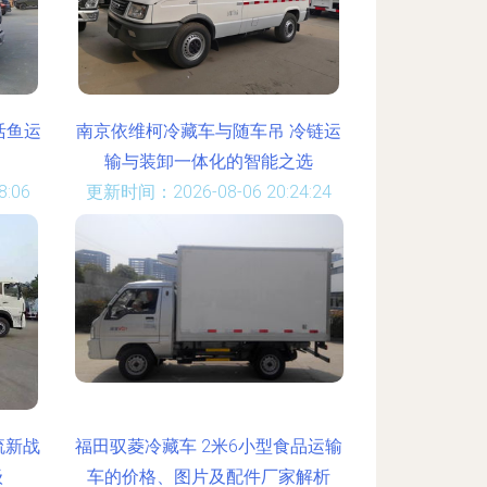
活鱼运
南京依维柯冷藏车与随车吊 冷链运
输与装卸一体化的智能之选
:06
更新时间：2026-08-06 20:24:24
流新战
福田驭菱冷藏车 2米6小型食品运输
级
车的价格、图片及配件厂家解析