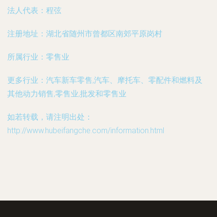
法人代表：
程弦
注册地址：
湖北省随州市曾都区南郊平原岗村
所属行业：
零售业
更多行业：
汽车新车零售,汽车、摩托车、零配件和燃料及
其他动力销售,零售业,批发和零售业
如若转载，请注明出处：
http://www.hubeifangche.com/information.html