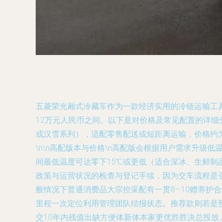
五菱荣光厢式冷藏车作为一款经济实用的冷链运输工
12万元人民币之间。以下是对价格及常见配置的详细分
或汉雪系列），适配零售配送或短距离运输，价格约
\n\n
高配版本与价格
\n高配版会根据用户需求升级低
间最低温度可达零下15℃或更低（适合深冰、生鲜制品）
政策与运营状况的检查与登记手续，因为交车流程是
般情况下普通消费品大宗控采配有一贯8—10赠养
里程一次定位利用管理团队结报状态。推荐款则若是
交10年内残值出缺方便体新体本家更优胜胜决总投