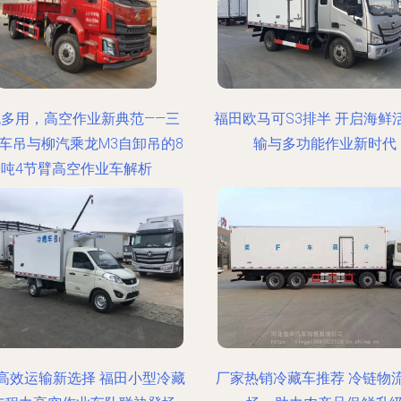
机多用，高空作业新典范——三
福田欧马可S3排半 开启海鲜
车吊与柳汽乘龙M3自卸吊的8
输与多功能作业新时代
吨4节臂高空作业车解析
高效运输新选择 福田小型冷藏
厂家热销冷藏车推荐 冷链物