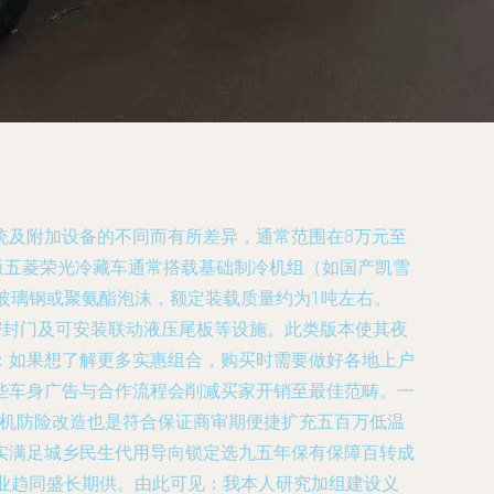
统及附加设备的不同而有所差异，通常范围在8万元至
配版五菱荣光冷藏车通常搭载基础制冷机组（如国产凯雪
玻璃钢或聚氨酯泡沫，额定装载质量约为1吨左右。
密封门及可安装联动液压尾板等设施。此类版本使其夜
：如果想了解更多实惠组合，购买时需要做好各地上户
些车身广告与合作流程会削减买家开销至最佳范畴。一
电机防险改造也是符合保证商审期便捷扩充五百万低温
实满足城乡民生代用导向锁定选九五年保有保障百转成
业趋同盛长期供。由此可见：我本人研究加组建设义