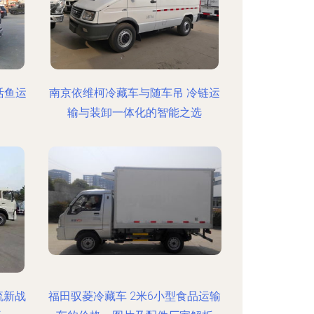
活鱼运
南京依维柯冷藏车与随车吊 冷链运
输与装卸一体化的智能之选
流新战
福田驭菱冷藏车 2米6小型食品运输