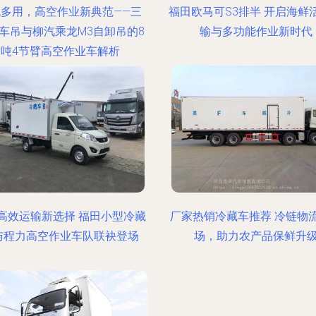
机多用，高空作业新典范——三
福田欧马可S3排半 开启海鲜
车吊与柳汽乘龙M3自卸吊的8
输与多功能作业新时代
吨4节臂高空作业车解析
高效运输新选择 福田小型冷藏
厂家热销冷藏车推荐 冷链物
与程力高空作业车队联袂登场
场，助力农产品保鲜升